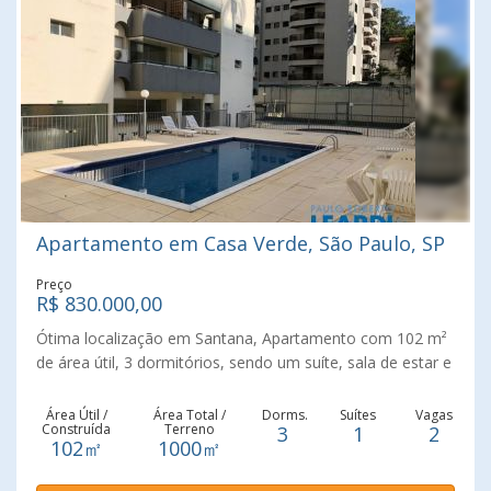
procura para locação o que faz também com que seja
uma excelente oportunidade para fazer um investimento
ou gerar uma renda.
Apartamento em Casa Verde, São Paulo, SP
Preço
R$ 830.000,00
Ótima localização em Santana, Apartamento com 102 m²
de área útil, 3 dormitórios, sendo um suíte, sala de estar e
sala jantar, varanda, 2 banheiros, cozinha com moveis
planejada e área de serviço. Condomínio com piscinas
Área Útil /
Área Total /
Dorms.
Suítes
Vagas
Construída
Terreno
3
1
2
(adultos e infantil), salão de festas, salão de jogos,
102㎡
1000㎡
academia, sauna, quadras poliesportivas, playground,
espaço gourmet, 2 vagas de garagem; Ótima localização,