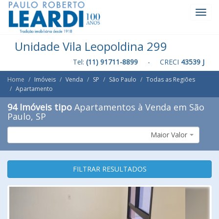
Toggl
Navig
Unidade Vila Leopoldina 299
Tel:
(11) 91711-8899
- CRECI
43539 J
Home
Imóveis
Venda
SP
São Paulo
Todas as Regiões
Apartamento
94 Imóveis tipo
Apartamentos à Venda em São
Paulo, SP
Maior Valor
FILTRAR RESULTADOS