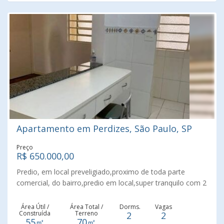
Apartamento em Perdizes, São Paulo, SP
Preço
R$ 650.000,00
Predio, em local preveligiado,proximo de toda parte
comercial, do bairro,predio em local,super tranquilo com 2
vagas de garagem,piso todo, em madeira,copa
cozinha,boa aréa de serviço,super conservado,
Área Útil /
Área Total /
Dorms.
Vagas
Construída
Terreno
2
2
55㎡
70㎡