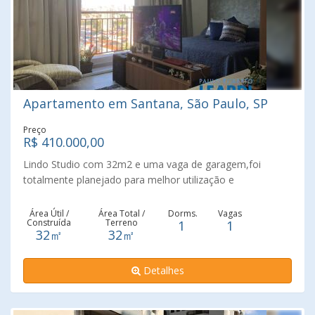
Apartamento em Santana, São Paulo, SP
Preço
R$ 410.000,00
Lindo Studio com 32m2 e uma vaga de garagem,foi
totalmente planejado para melhor utilização e
aproveitamento de cada m2 o que fez com que todos os
ambientes do espaço ficassem em harmonia e com
Área Útil /
Área Total /
Dorms.
Vagas
Construída
Terreno
1
1
liberdade de movimentação. Todos os eletrodomésticos,
32㎡
32㎡
eletroeletrônicos, inclusive ar condicionado serão
negociados à parte. O Condomínio conta com piscina,
Detalhes
academia e lounge na cobertura. Excelente localização,
com ônibus, metrô, supermercados, bancos, escolas e
lazer. O imóvel tem valorização no m2 construído e muita