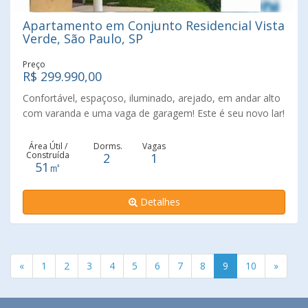
Avenida Luiz Dumont Villares, conhecida por sua vida
Apartamento em Conjunto Residencial Vista
noturna vibrante.
Verde, São Paulo, SP
Preço
R$ 299.990,00
Confortável, espaçoso, iluminado, arejado, em andar alto
com varanda e uma vaga de garagem! Este é seu novo lar!
Venha desfrutar do condomínio onde você e sua família
estarão seguros e felizes. Fácil acesso as marginais Tiete
Área Útil /
Dorms.
Vagas
Construída
2
1
e Pinheiros, Anhanguera e Bandeirante. Próximo a
51㎡
escolas, comércios e transporte público. Ligue agora e
agende sua visita!
Detalhes
«
1
2
3
4
5
6
7
8
9
10
»