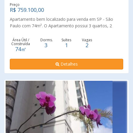
Preço
R$ 759.100,00
Apartamento bem localizado para venda em SP - São
Paulo com 74m². O Apartamento possui 3 quartos, 2
vagas, 2 banheiros e 1 suite. O condomínio conta com
piscina, elevador, bicicletário, brinquedoteca, playground,
Área Útil /
Dorms.
Suítes
Vagas
Construída
3
1
2
salão de festas, churrasqueira no condomínio, espaço pet,
74㎡
academia, quadra poli esportiva e salão de jogos. O
imóvel é equipado com área de serviço, armarios, sacada,
Detalhes
varanda gourmet e ar-condicionado.