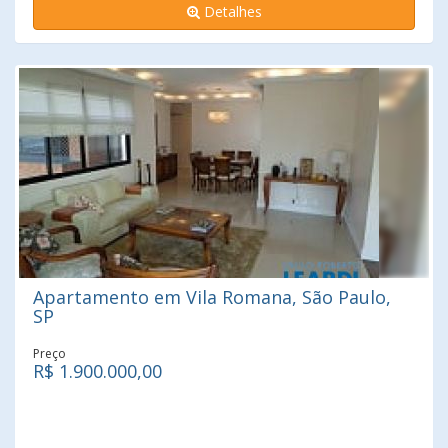
Detalhes
acesso fácil à Av. Imirim, Av. Direitos Humanos, Av. Eng.
Caetano Álvares, Marginal Tietê, Vias locais. Obs: Próximo
ao Shopping Santana Parque/ Center Norte, hospitais,
vários bancos na região, mercados, comércios, colégios,
Metrô Santana
Apartamento em Vila Romana, São Paulo,
SP
Preço
R$ 1.900.000,00