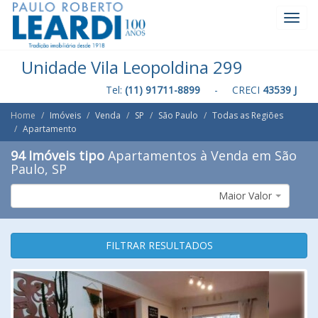
Toggl
Navig
Unidade Vila Leopoldina 299
Tel:
(11) 91711-8899
- CRECI
43539 J
Home
Imóveis
Venda
SP
São Paulo
Todas as Regiões
Apartamento
94 Imóveis tipo
Apartamentos à Venda em São
Paulo, SP
Maior Valor
FILTRAR RESULTADOS