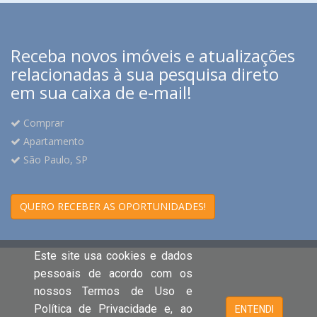
renomados restaurantes, padarias, supermercados e toda
a infraestrutura que faz do bairro um dos mais desejados
de São Paulo. Um imóvel que combina tradição, conforto
Receba novos imóveis e atualizações
e sofisticação em uma localização privilegiada, ideal para
relacionadas à sua pesquisa direto
quem busca viver com qualidade de vida e excelente
em sua caixa de e-mail!
potencial de valorização.
Comprar
Apartamento
São Paulo, SP
QUERO RECEBER AS OPORTUNIDADES!
Este site usa cookies e dados
pessoais de acordo com os
nossos Termos de Uso e
Política de Privacidade e, ao
ENTENDI