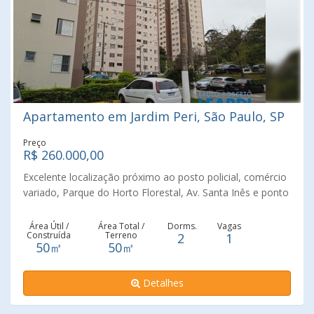
Apartamento em Jardim Peri, São Paulo, SP
Preço
R$ 260.000,00
Excelente localização próximo ao posto policial, comércio
variado, Parque do Horto Florestal, Av. Santa Inês e ponto
de ônibus! Dormitórios: 2 dormitórios, sendo 1 com
armário embutido Sala: Espaçosa sala para 2 ambientes
Área Útil /
Área Total /
Dorms.
Vagas
Construída
Terreno
2
1
com piso laminado Cozinha: Armários planejados
50㎡
50㎡
Banheiro: 1 banheiro com box de vidro e gabinete Vaga de
Garagem: 1 vaga demarcada Condomínio: Salão de festas,
Detalhes
quadra, playground, academia ao ar livre e feira às terças
na quadra Documentação: Regularizada Área Útil: 50,00