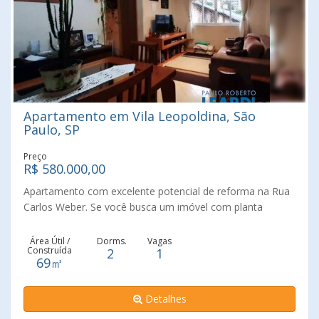
Apartamento em Vila Leopoldina, São
Paulo, SP
Preço
R$ 580.000,00
Apartamento com excelente potencial de reforma na Rua
Carlos Weber. Se você busca um imóvel com planta
generosa, localização estratégica e grande potencial de
valorização, este apartamento é uma oportunidade
Área Útil /
Dorms.
Vagas
Construída
2
1
imperdível. Com 68 m² bem distribuídos, o imóvel conta
69㎡
com 2 dormitórios, sala com ótimo espaço para
integração de ambientes, cozinha rica em iluminação
Detalhes
natural, lavanderia, quarto de serviço e o diferencial de
duas entradas (social e de serviço), característica muito