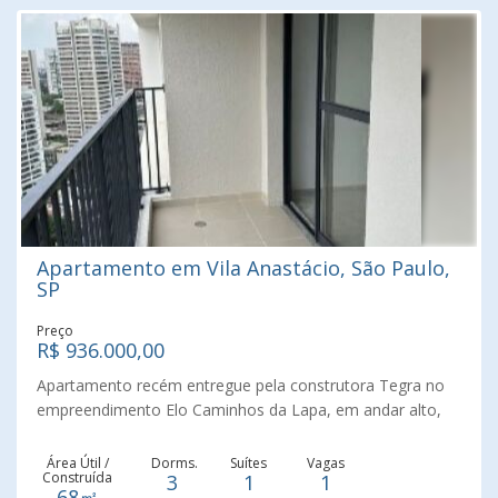
m² Área Total: 50,00 m² Condomínio com ótimas opções
de lazer e segurança. Ideal para quem busca conforto e
praticidade na rotina.
Apartamento em Vila Anastácio, São Paulo,
SP
Preço
R$ 936.000,00
Apartamento recém entregue pela construtora Tegra no
empreendimento Elo Caminhos da Lapa, em andar alto,
vista incrível, planta muito bem distribuída, na primeira rua
jardim de São Paulo, em ótima localização na Lapa. Com
Área Útil /
Dorms.
Suítes
Vagas
Construída
3
1
1
3 dormitórios (1 suíte), 2 banheiros, ampla sacada e uma
68㎡