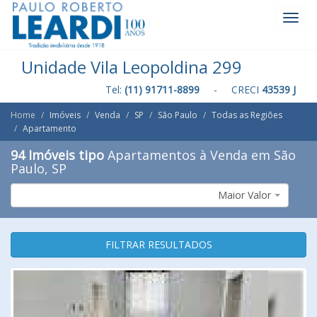
Toggl
Navig
Unidade Vila Leopoldina 299
Tel:
(11) 91711-8899
- CRECI
43539 J
Home
Imóveis
Venda
SP
São Paulo
Todas as Regiões
Apartamento
94 Imóveis tipo
Apartamentos à Venda em São
Paulo, SP
Maior Valor
FILTRAR RESULTADOS