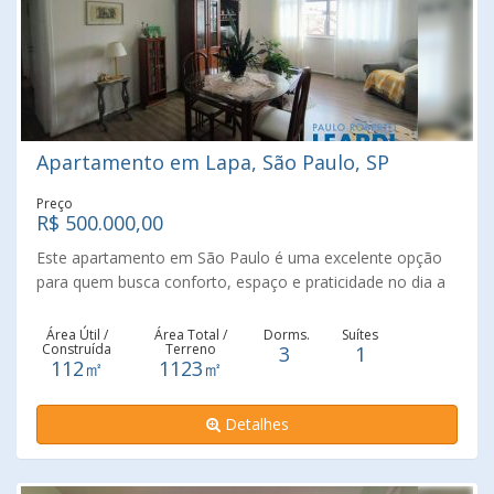
Apartamento em Lapa, São Paulo, SP
Preço
R$ 500.000,00
Este apartamento em São Paulo é uma excelente opção
para quem busca conforto, espaço e praticidade no dia a
dia. Com 83 metros quadrados, o imóvel oferece 3
quartos bem distribuídos, perfeito para famílias ou para
Área Útil /
Área Total /
Dorms.
Suítes
Construída
Terreno
3
1
quem deseja ambientes versáteis, como escritório ou
112㎡
1123㎡
quarto de hóspedes. A localização é um dos principais
diferenciais. Situado na região da Lapa, o apartamento
Detalhes
está próximo de diversos pontos de interesse, como:;
Terminal Lapa – Facilita o acesso a diversas linhas de
ônibus Estação Lapa (Linha 8 da CPTM) – Conexão rápida