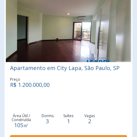
com outras regiões da cidade Colégio Adventista da Lapa
– Opção de ensino reconhecida e próxima Tietê Plaza
Shopping – Lojas, alimentação e entretenimento em um
só lugar Com uma combinação equilibrada de espaço,
localização estratégica e fácil acesso a serviços
essenciais, este imóvel é ideal para quem deseja viver
com conforto e qualidade em São Paulo. Entre em
contato para agendar uma visita e conhecer de perto tudo
o que este apartamento pode oferecer.
Apartamento em City Lapa, São Paulo, SP
Preço
R$ 1.200.000,00
Área Útil /
Dorms.
Suítes
Vagas
Construída
3
1
2
105㎡