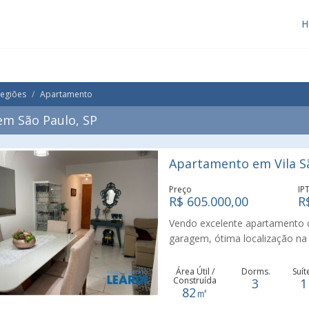
H
Regiões
Apartamento
m São Paulo, SP
Apartamento em Vila Sã
Preço
IP
R$ 605.000,00
R
Vendo excelente apartamento c
garagem, ótima localização na V
Área Útil /
Dorms.
Suít
Construída
3
1
82㎡