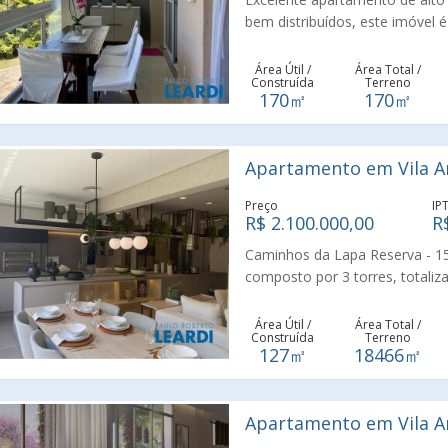
bem distribuídos, este imóvel 
dormitórios (sendo 3 suítes), 
gourmet com churrasqueira, to
Área Útil /
Área Total /
Construída
Terreno
receber com conforto e estilo.
170㎡
170㎡
privativo no subsolo. O condom
com piscina, quadra poliesport
e espaço pet, garantindo bem-e
Apartamento em Vila An
nobre, arborizado e tranquilo,
escolas, a Vila São Francisco 
Preço
IP
de São Paulo. Agende sua visit
R$ 2.100.000,00
R
segurança e qualidade de vida!
Caminhos da Lapa Reserva - 1
composto por 3 torres, totaliz
dormitórios de 1 a 3 suites, va
Área Útil /
Área Total /
Construída
Terreno
127㎡
18466㎡
Apartamento em Vila An