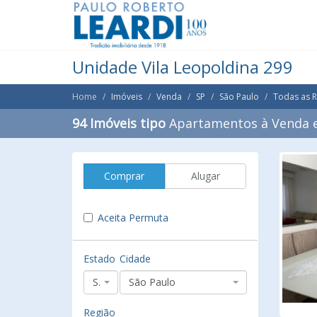
Unidade Vila Leopoldina 299
Home
Imóveis
Venda
SP
São Paulo
Todas as 
94 Imóveis tipo
Apartamentos à Venda e
Comprar
Alugar
Aceita Permuta
Estado
Cidade
SP
São Paulo
Região