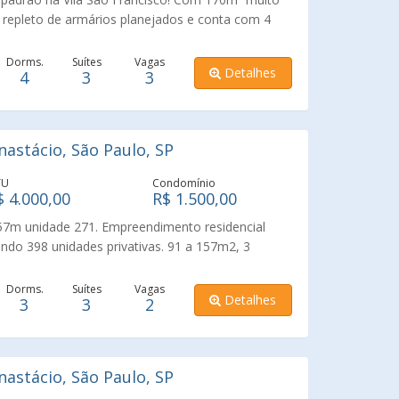
é repleto de armários planejados e conta com 4
5 banheiros, ampla sala para 3 ambientes e varanda
talmente fechada em vidro — perfeita para
Dorms.
Suítes
Vagas
Detalhes
4
3
3
 Possui ainda 3 vagas de garagem e depósito
ínio oferece infraestrutura completa de lazer,
iva, academia, sauna, playground, salão de festas
star para toda a família. Localizado em um bairro
astácio, São Paulo, SP
 com excelente oferta de comércios, serviços e
é uma das regiões mais desejadas da zona oeste
TU
Condomínio
a e viva a experiência de morar com conforto,
$ 4.000,00
R$ 1.500,00
57m unidade 271. Empreendimento residencial
ando 398 unidades privativas. 91 a 157m2, 3
gas.
Dorms.
Suítes
Vagas
Detalhes
3
3
2
astácio, São Paulo, SP