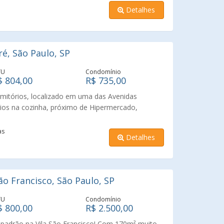
odovia Raposo Tavares!!!!
Detalhes
é, São Paulo, SP
TU
Condomínio
$ 804,00
R$ 735,00
mitórios, localizado em uma das Avenidas
rios na cozinha, próximo de Hipermercado,
SP, Parque Vila Lobos, e fácil acesso para a
is Pinheiros e Tietê.....
as
Detalhes
o Francisco, São Paulo, SP
TU
Condomínio
$ 800,00
R$ 2.500,00
 padrão na Vila São Francisco! Com 170m² muito