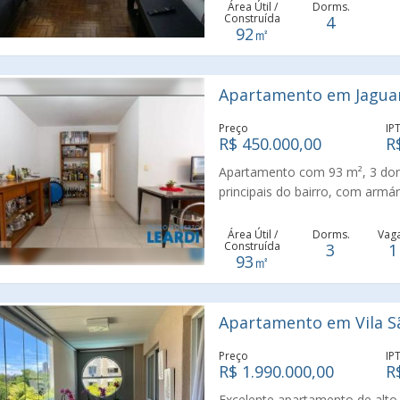
Marginais Pinheiros e Tiete eR
Área Útil /
Dorms.
Construída
4
92㎡
Apartamento em Jaguar
Preço
IP
R$ 450.000,00
R
Apartamento com 93 m², 3 dor
principais do bairro, com armá
Padaria, Farmácia, Campus da U
Rodovia Raposo Tavares, Margina
Área Útil /
Dorms.
Vag
Construída
3
1
93㎡
Apartamento em Vila Sã
Preço
IP
R$ 1.990.000,00
R
Excelente apartamento de alto