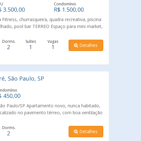
TU
Condomínio
$ 3.500,00
R$ 1.500,00
 Fitness, churrasqueira, quadra recreativa, piscina
 molhado, pool bar TERREO Espaço para mini market,
s, salão de festas teen, salas de reunião,
espaço baby, jogos teen, sports bar, playground,
Dorms.
Suítes
Vagas
Detalhes
2
1
1
 loja, bicicletário.
é, São Paulo, SP
ndomínio
$ 450,00
| São Paulo/SP Apartamento novo, nunca habitado,
ocalizado no pavimento térreo, com boa ventilação
 pronto para morar, com acabamentos modernos e
Imóvel Área privativa: 35 m² Unidade térrea Piso
Dorms.
Detalhes
2
 Iluminação em LED Cortinas blackout instaladas
gabinete em MDF e armário aéreo Banheiro com