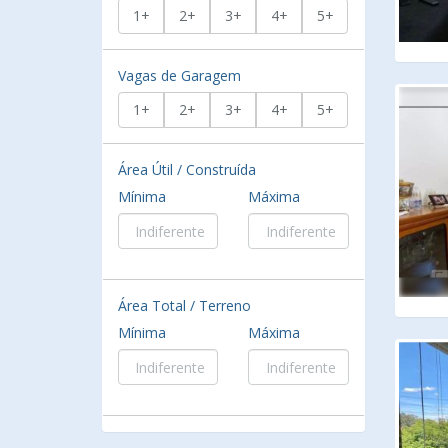
1+
2+
3+
4+
5+
Vagas de Garagem
1+
2+
3+
4+
5+
Área Útil / Construída
Mínima
Máxima
Área Total / Terreno
Mínima
Máxima