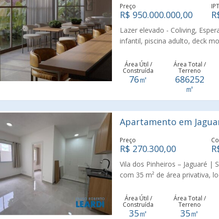
Preço
IP
R$ 950.000.000,00
R
Lazer elevado - Coliving, Espera
infantil, piscina adulto, deck
espaço gourmet, salão de festa
churrasqueira, brinquedoteca, 
Área Útil /
Área Total /
Construída
Terreno
espaço pet, loja, estacionamento
76㎡
686252
㎡
Apartamento em Jaguar
Preço
Co
R$ 270.300,00
R
Vila dos Pinheiros – Jaguaré 
com 35 m² de área privativa, l
e iluminação natural. Imóvel
funcionais. Características do 
Área Útil /
Área Total /
Construída
Terreno
frio com acabamento brilhante
35㎡
35㎡
Cozinha com pia em granito, 