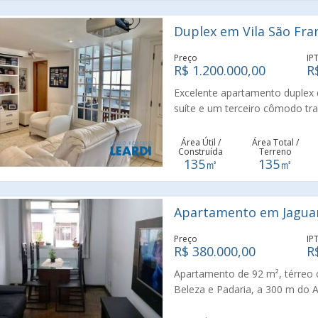
Duplex em Vila São Fran
Preço
IP
R$ 1.200.000,00
R
Excelente apartamento duplex 
suíte e um terceiro cômodo tra
armários planejados, integrada
fechado com vidros, com instal
Área Útil /
Área Total /
Construída
Terreno
ampla de TV e jantar. O imóve
135㎡
135㎡
condomínio possui lazer comple
playground, brinquedoteca, aca
um das melhores regiões da zo
Apartamento em Jaguar
Preço
IP
R$ 380.000,00
R
Apartamento de 92 m², térreo 
Beleza e Padaria, a 300 m do A
Campus da USP, Shopping e Par