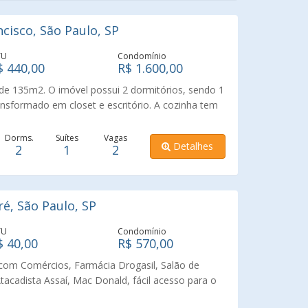
cisco, São Paulo, SP
TU
Condomínio
$ 440,00
R$ 1.600,00
de 135m2. O imóvel possui 2 dormitórios, sendo 1
nsformado em closet e escritório. A cozinha tem
 à área de serviços. O segundo andar foi todo
ação de ar condicionado, churrasqueira e sala
Dorms.
Suítes
Vagas
Detalhes
2
1
2
l conta com 2 vagas fixas de garagem. O
to, com piscina aquecida, churrasqueira,
demia e sauna. Localizado na Vila São Francisco,
na oeste para se morar.
é, São Paulo, SP
TU
Condomínio
$ 40,00
R$ 570,00
com Comércios, Farmácia Drogasil, Salão de
tacadista Assaí, Mac Donald, fácil acesso para o
que Vila Lobos, UNIP, Shopping Continental,