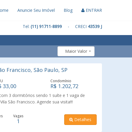
ome
Anuncie Seu Imóvel
Blog
ENTRAR
Tel:
(11) 91711-8899
- CRECI
43539 J
Maior Valor
o Francisco, São Paulo, SP
TU
Condomínio
$ 33,00
R$ 1.202,72
om 3 dormitórios sendo 1 suíte e 1 vaga de
ila São Francisco. Agende sua visita!!!
es
Vagas
Detalhes
1