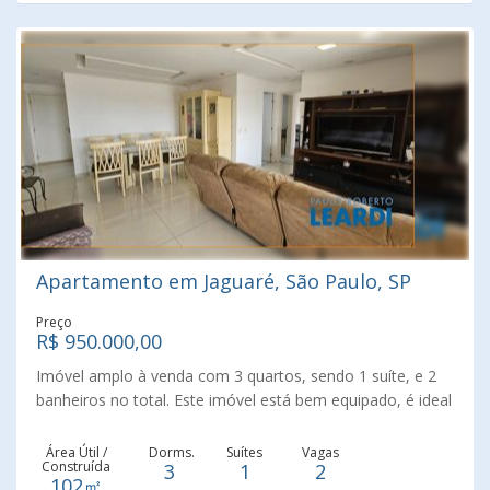
Apartamento em Jaguaré, São Paulo, SP
Preço
R$ 950.000,00
Imóvel amplo à venda com 3 quartos, sendo 1 suíte, e 2
banheiros no total. Este imóvel está bem equipado, é ideal
para quem procura conforto e comodidade. O condomínio
é bem equipado com diversas instalações, apropriado
Área Útil /
Dorms.
Suítes
Vagas
Construída
3
1
2
para quem busca lazer sem sair de casa e fica localizado
102㎡