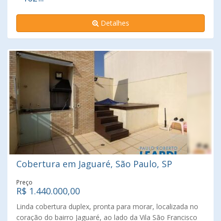
em Rua José Pereira de Carvalho no bairro Vila Lageado
em São Paulo. Está bem localizado, próximo a pontos de
Detalhes
interesse de Vila Lageado, tais como Hospital Veterinário
24 horas Parque dos Bichos, Continental Shopping, Escola
do Futuro, Praça Cidade do México, Hospital Cruzeiro Do
Sul – Unidade Alphaville e Colégio AB Sabin......
Cobertura em Jaguaré, São Paulo, SP
Preço
R$ 1.440.000,00
Linda cobertura duplex, pronta para morar, localizada no
coração do bairro Jaguaré, ao lado da Vila São Francisco