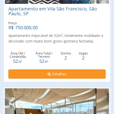
Apartamento em Vila São Francisco, São
Paulo, SP
Preço
R$ 750.000,00
Apartamento impecável de 52m², totalmente mobiliado e
decorado com muito bom gosto (porteira fechada).
Possui 2 dormitórios, sendo um transformado em closet
(reversível), ar-condicionado e 2 vagas fixas de garagem
Área Útil /
Área Total /
Dorms.
Vagas
Construída
Terreno
2
2
— um verdadeiro diferencial para essa metragem! Ideal
52㎡
52㎡
para quem busca praticidade, conforto e estilo em um só
lugar. O condomínio oferece infraestrutura completa, com
Detalhes
piscina, churrasqueira no rooftop, horta comunitária e
lavanderia coletiva — tudo pensado para proporcionar
qualidade de vida e bem-estar. É entrar e morar! Perfeito
tanto para moradia quanto para investimento seguro.