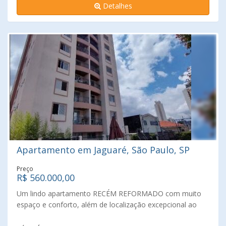
Detalhes
e acomodar carnes e utensílios. Condomínio com lazer
completo, com piscinas adulto e infantil, churrasqueira,
quadra poliesportiva, playgound e salão de festas.
Apartamento em Jaguaré, São Paulo, SP
Preço
R$ 560.000,00
Um lindo apartamento RECÉM REFORMADO com muito
espaço e conforto, além de localização excepcional ao
lado de diversas opções de comércio, e transporte no