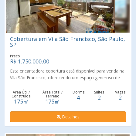
Cobertura em Vila São Francisco, São Paulo,
SP
Preço
R$ 1.750.000,00
Esta encantadora cobertura está disponível para venda na
Vila São Francisco, oferecendo um espaço generoso de
177 metros quadrados. Com um total de 4 dormitórios,
sendo 2 suítes, esta residência é perfeita para quem busca
Área Útil /
Área Total /
Dorms.
Suítes
Vagas
Construída
Terreno
4
2
2
conforto e elegância. A cobertura possui uma área
175㎡
175㎡
gourmet, ideal para momentos de confraternização e
lazer. Além disso, conta com um escritório para facilitar a
Detalhes
rotina de trabalho em casa e uma brinquedoteca,
proporcionando diversão para a família. A linda vista livre é
um dos destaques desta propriedade, criando um