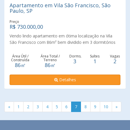
Apartamento em Vila São Francisco, São
Paulo, SP
Preço
R$ 730.000,00
Vendo lindo apartamento em ótima localização na Vila
São Francisco com 86m² bem dividido em 3 dormitórios
sendo uma suíte, sala para 2 ambientes, cozinha com
armários embutidos, 2 vagas de garagem demarcadas e
Área Útil /
Área Total /
Dorms.
Suítes
Vagas
Construída
Terreno
3
1
2
fixas, depósito no subsolo, área de lazer completa.
86㎡
86㎡
Localizado na esquina da principal avenida da Vila São
Francisco próximo ao comércio local como bancos,
Detalhes
mercados, farmácias, padarias e muito mais. Fácil acesso
a USP, Av. Corifeu de Azevedo Marques, Av Autonimista e
Marginais......
«
1
2
3
4
5
6
7
8
9
10
»