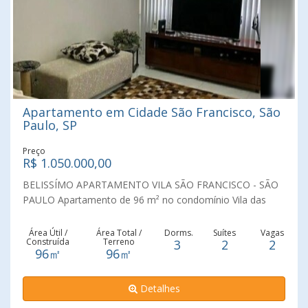
Apartamento em Cidade São Francisco, São
Paulo, SP
Preço
R$ 1.050.000,00
BELISSÍMO APARTAMENTO VILA SÃO FRANCISCO - SÃO
PAULO Apartamento de 96 m² no condomínio Vila das
Flores com 03 dormitórios sendo 02 suítes, sala ampla
para dois ambientes, cozinha, área de serviço, banheiro
Área Útil /
Área Total /
Dorms.
Suítes
Vagas
Construída
Terreno
3
2
2
social e 02 vagas de garagem. Bairro tranquilo, seguro e
96㎡
96㎡
em localização privilegiada próximo a escolas, padarias,
mercados, shoppings, transporte público e principais.
Detalhes
AGENDE SUA VISITA.!!!!!