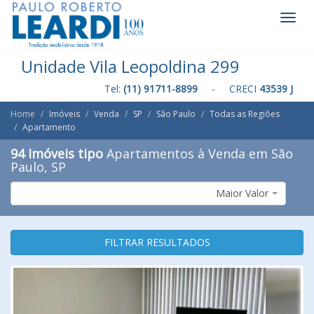
Toggl
Navig
Unidade Vila Leopoldina 299
Tel:
(11) 91711-8899
- CRECI
43539 J
Home
Imóveis
Venda
SP
São Paulo
Todas as Regiões
Apartamento
94 Imóveis tipo
Apartamentos à Venda em São
Paulo, SP
Maior Valor
FILTRAR RESULTADOS