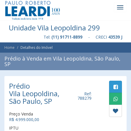
Toggl
Navig
Unidade Vila Leopoldina 299
Tel:
(11) 91711-8899
- CRECI
43539 J
Home
Detalhes do Imóvel
Prédio à Venda em Vila Leopoldina, São Paulo,
SP
Prédio
Vila Leopoldina,
Ref:
788279
São Paulo, SP
Preço Venda
R$ 4.999.000,00
IPTU