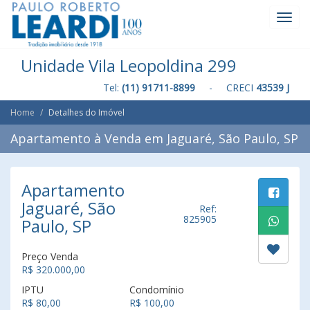
Toggl
Navig
Unidade Vila Leopoldina 299
Tel:
(11) 91711-8899
- CRECI
43539 J
Home
Detalhes do Imóvel
Apartamento à Venda em Jaguaré, São Paulo, SP
Apartamento
Jaguaré, São
Ref:
825905
Paulo, SP
Preço Venda
R$ 320.000,00
IPTU
Condomínio
R$ 80,00
R$ 100,00