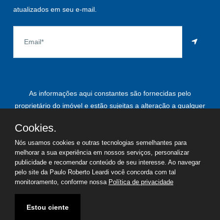
atualizados em seu e-mail.
As informações aqui constantes são fornecidas pelo
proprietário do imóvel e estão sujeitas a alteração a qualquer
momento.
Cookies.
Nós usamos cookies e outras tecnologias semelhantes para
melhorar a sua experiência em nossos serviços, personalizar
©
2026
Copyright - Paulo Roberto Leardi | Todos os direitos
publicidade e recomendar conteúdo de seu interesse. Ao navegar
pelo site da Paulo Roberto Leardi você concorda com tal
reservados
monitoramento, conforme nossa
Política de privacidade
Termos de uso
Política de privacidade
Estou ciente