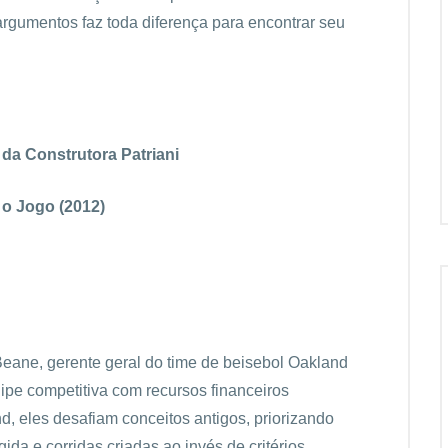
argumentos faz toda diferença para encontrar seu
 da Construtora Patriani
o Jogo (2012)
y Beane, gerente geral do time de beisebol Oakland
uipe competitiva com recursos financeiros
d, eles desafiam conceitos antigos, priorizando
ida e corridas criadas ao invés de critérios